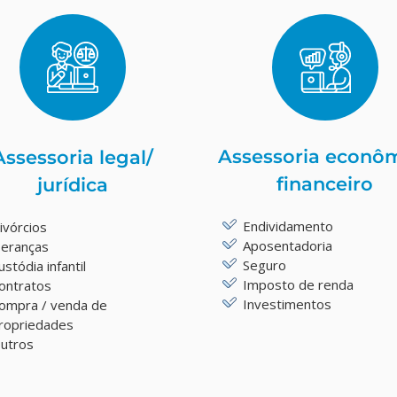
Assessoria econô
Assessoria legal/
financeiro
jurídica
Endividamento
ivórcios
Aposentadoria
eranças
Seguro
ustódia infantil
Imposto de renda
ontratos
Investimentos
ompra / venda de
ropriedades
utros