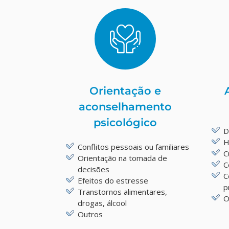
Orientação e
aconselhamento
psicológico
D
H
Conflitos pessoais ou familiares
C
Orientação na tomada de
C
decisões
C
Efeitos do estresse
p
Transtornos alimentares,
O
drogas, álcool
Outros